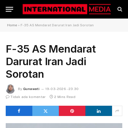
Home
»
F-35 AS Mendarat Darurat Iran Jadi Sorotan
F-35 AS Mendarat
Darurat Iran Jadi
Sorotan
By
Gunawati
19-03-2026 - 23.30
Tidak ada komentar
2 Mins Read