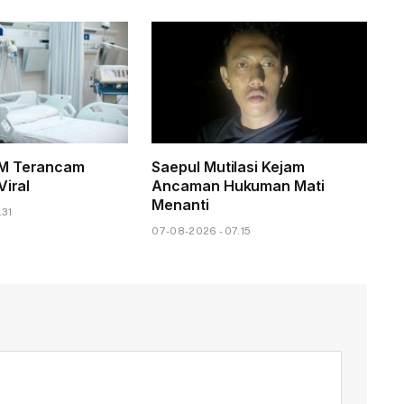
M Terancam
Saepul Mutilasi Kejam
Viral
Ancaman Hukuman Mati
Menanti
.31
07-08-2026 - 07.15