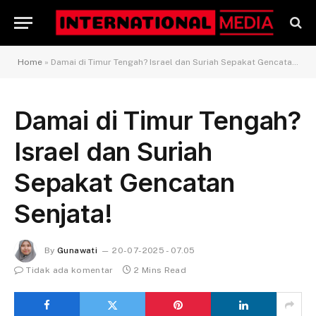
Home
»
Damai di Timur Tengah? Israel dan Suriah Sepakat Gencatan Senjata!
Damai di Timur Tengah?
Israel dan Suriah
Sepakat Gencatan
Senjata!
By
Gunawati
20-07-2025 - 07.05
Tidak ada komentar
2 Mins Read