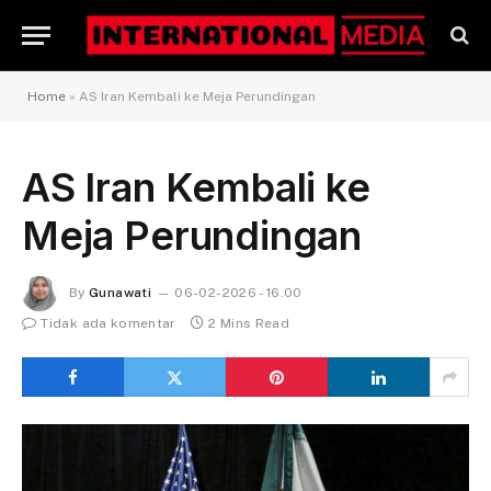
Home
»
AS Iran Kembali ke Meja Perundingan
AS Iran Kembali ke
Meja Perundingan
By
Gunawati
06-02-2026 - 16.00
Tidak ada komentar
2 Mins Read