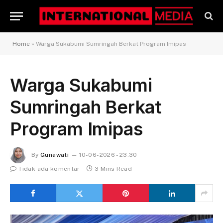
Home
»
Warga Sukabumi Sumringah Berkat Program Imipas
Warga Sukabumi
Sumringah Berkat
Program Imipas
By
Gunawati
10-06-2026 - 23.30
Tidak ada komentar
3 Mins Read