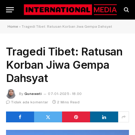
Home
»
Tragedi Tibet: Ratusan Korban Jiwa Gempa Dahsyat
Tragedi Tibet: Ratusan
Korban Jiwa Gempa
Dahsyat
By
Gunawati
07-01-2025 - 18.00
Tidak ada komentar
2 Mins Read