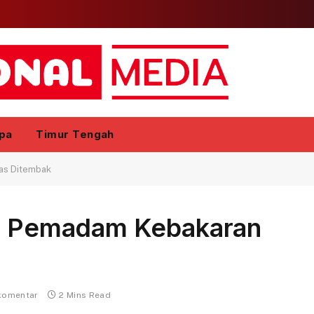
pa
Timur Tengah
as Ditembak
ua Pemadam Kebakaran
komentar
2 Mins Read