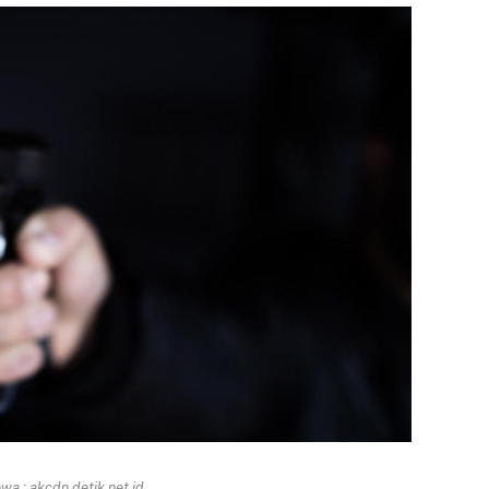
a : akcdn.detik.net.id