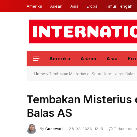
Amerika
Asean
Asia
Eropa
Timur Tengah
Amerika
Asean
Asia
Ero
Home
»
Tembakan Misterius di Selat Hormuz Iran Balas
Tembakan Misterius d
Balas AS
By
Gunawati
28-05-2026 - 12.15
Tidak ada 