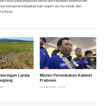
 berfokus pada peliputan berita dari kawasan Amerika dan
isis mengenai kebijakan luar negeri, isu-isu sosial, dan
ra Barat.
keringan Landa
Misteri Perombakan Kabinet
eglang
Prabowo
.30
10-08-2026 - 07.15