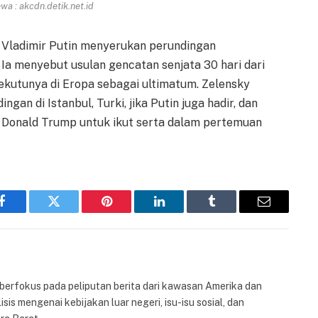
a : akcdn.detik.net.id
a Vladimir Putin menyerukan perundingan
 Ia menyebut usulan gencatan senjata 30 hari dari
ekutunya di Eropa sebagai ultimatum. Zelensky
an di Istanbul, Turki, jika Putin juga hadir, dan
 Donald Trump untuk ikut serta dalam pertemuan
Facebook
Twitter
Pinterest
LinkedIn
Tumblr
Email
 berfokus pada peliputan berita dari kawasan Amerika dan
isis mengenai kebijakan luar negeri, isu-isu sosial, dan