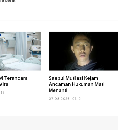
ra Barat.
M Terancam
Saepul Mutilasi Kejam
Viral
Ancaman Hukuman Mati
Menanti
.31
07-08-2026 - 07.15