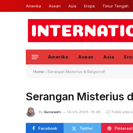
Amerika
Asean
Asia
Eropa
Timur Tengah
Amerika
Asean
Asia
Ero
Home
»
Serangan Misterius di Belgorod!
Serangan Misterius d
By
Gunawati
14-05-2025 - 15.45
Tidak ada 
Facebook
Twitter
Pinterest