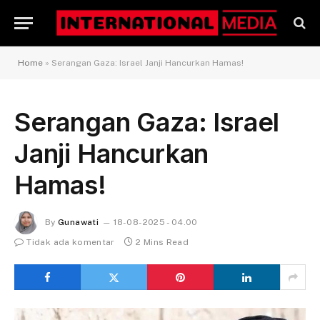
Home
»
Serangan Gaza: Israel Janji Hancurkan Hamas!
Serangan Gaza: Israel
Janji Hancurkan
Hamas!
By
Gunawati
18-08-2025 - 04.00
Tidak ada komentar
2 Mins Read