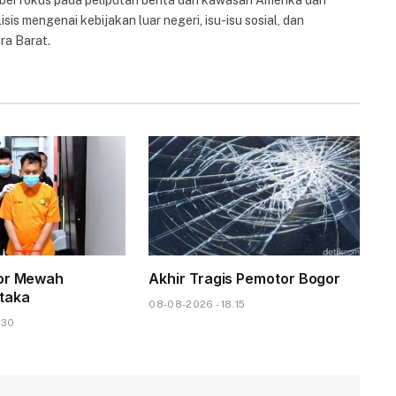
 berfokus pada peliputan berita dari kawasan Amerika dan
isis mengenai kebijakan luar negeri, isu-isu sosial, dan
ra Barat.
tor Mewah
Akhir Tragis Pemotor Bogor
taka
08-08-2026 - 18.15
.30