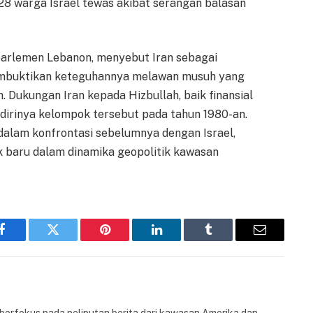
a 28 warga Israel tewas akibat serangan balasan
parlemen Lebanon, menyebut Iran sebagai
embuktikan keteguhannya melawan musuh yang
Dukungan Iran kepada Hizbullah, baik finansial
rdirinya kelompok tersebut pada tahun 1980-an.
alam konfrontasi sebelumnya dengan Israel,
 baru dalam dinamika geopolitik kawasan
Facebook
Twitter
Pinterest
LinkedIn
Tumblr
Email