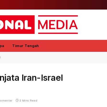
pa
Timur Tengah
!
jata Iran-Israel
komentar
2 Mins Read