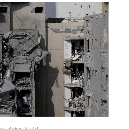
a : akcdn.detik.net.id