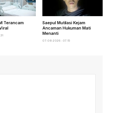
M Terancam
Saepul Mutilasi Kejam
Viral
Ancaman Hukuman Mati
Menanti
.31
07-08-2026 - 07.15