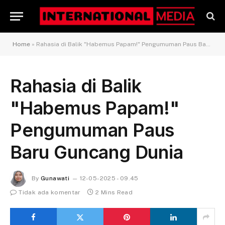
Home
»
Rahasia di Balik "Habemus Papam!" Pengumuman Paus Baru Guncang Dunia
Rahasia di Balik
"Habemus Papam!"
Pengumuman Paus
Baru Guncang Dunia
By
Gunawati
12-05-2025 - 09.45
Tidak ada komentar
2 Mins Read