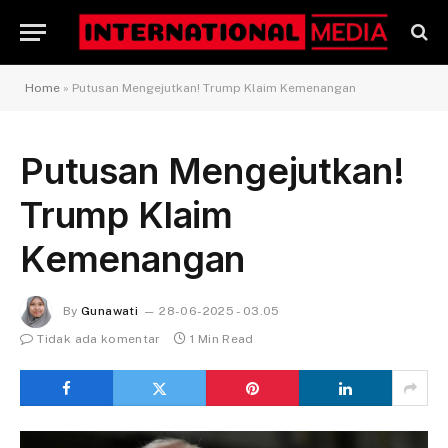
Home
»
Putusan Mengejutkan! Trump Klaim Kemenangan
Putusan Mengejutkan!
Trump Klaim
Kemenangan
By
Gunawati
28-06-2025 - 03.05
Tidak ada komentar
1 Min Read