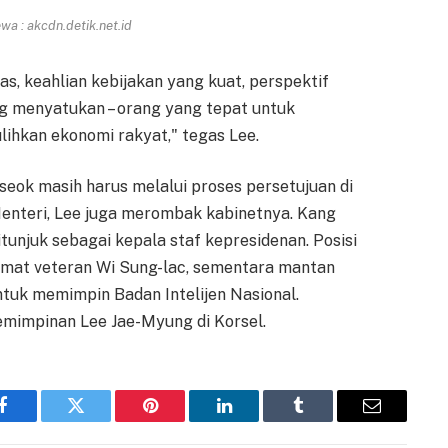
a : akcdn.detik.net.id
as, keahlian kebijakan yang kuat, perspektif
ng menyatukan – orang yang tepat untuk
ihkan ekonomi rakyat," tegas Lee.
seok masih harus melalui proses persetujuan di
enteri, Lee juga merombak kabinetnya. Kang
tunjuk sebagai kepala staf kepresidenan. Posisi
lomat veteran Wi Sung-lac, sementara mantan
ntuk memimpin Badan Intelijen Nasional.
mimpinan Lee Jae-Myung di Korsel.
Facebook
Twitter
Pinterest
LinkedIn
Tumblr
Email