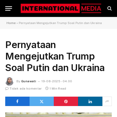
Home
»
Pernyataan Mengejutkan Trump Soal Putin dan Ukraina
Pernyataan
Mengejutkan Trump
Soal Putin dan Ukraina
By
Gunawati
19-08-2025 - 04.00
Tidak ada komentar
1 Min Read