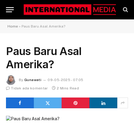
Home
»
Paus Baru Asal Amerika?
Paus Baru Asal
Amerika?
By
Gunawati
09-05-2025 - 07.05
Tidak ada komentar
2 Mins Read