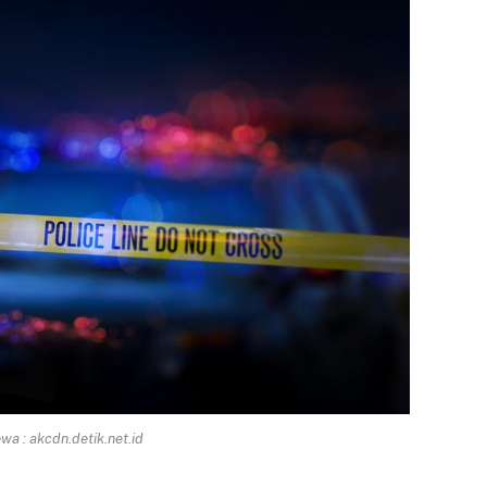
a : akcdn.detik.net.id