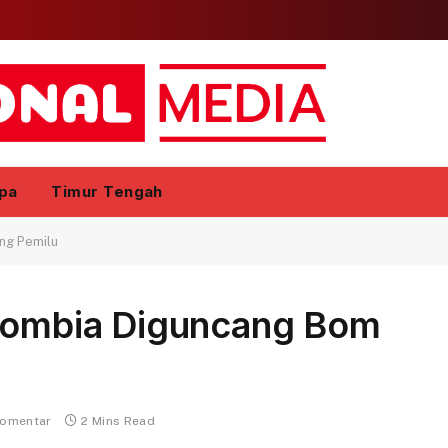
pa
Timur Tengah
ang Pemilu
olombia Diguncang Bom
komentar
2 Mins Read