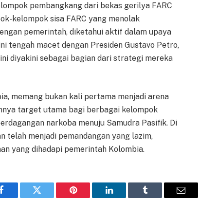
elompok pembangkang dari bekas gerilya FARC
ompok-kelompok sisa FARC yang menolak
engan pemerintah, diketahui aktif dalam upaya
ni tengah macet dengan Presiden Gustavo Petro,
ni diyakini sebagai bagian dari strategi mereka
mbia, memang bukan kali pertama menjadi arena
kannya target utama bagi berbagai kelompok
 perdagangan narkoba menuju Samudra Pasifik. Di
san telah menjadi pemandangan yang lazim,
n yang dihadapi pemerintah Kolombia.
Facebook
Twitter
Pinterest
LinkedIn
Tumblr
Email