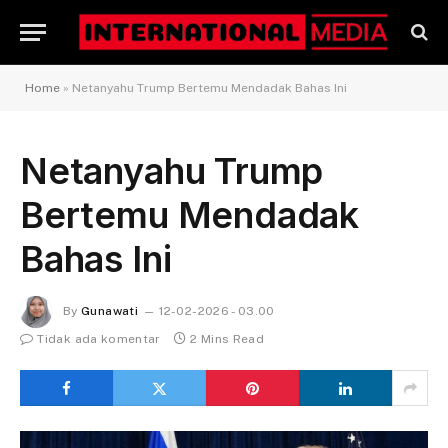
Home
»
Netanyahu Trump Bertemu Mendadak Bahas Ini
Netanyahu Trump
Bertemu Mendadak
Bahas Ini
By
Gunawati
12-02-2026 - 03.00
Tidak ada komentar
2 Mins Read