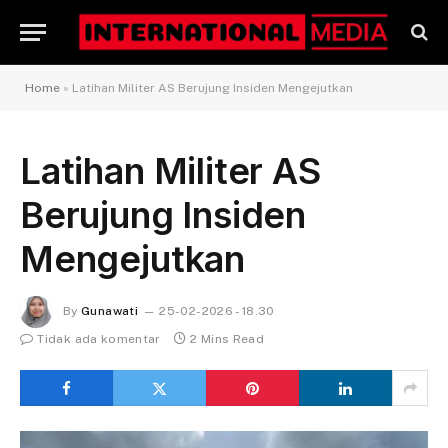
Home
»
Latihan Militer AS Berujung Insiden Mengejutkan
Latihan Militer AS
Berujung Insiden
Mengejutkan
By
Gunawati
25-02-2026 - 18.30
Tidak ada komentar
2 Mins Read