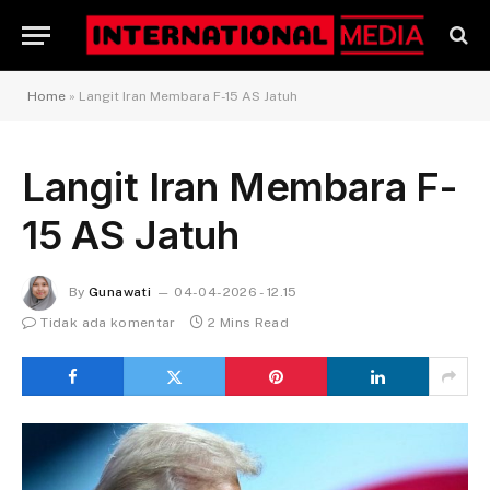
Home
»
Langit Iran Membara F-15 AS Jatuh
Langit Iran Membara F-
15 AS Jatuh
By
Gunawati
04-04-2026 - 12.15
Tidak ada komentar
2 Mins Read