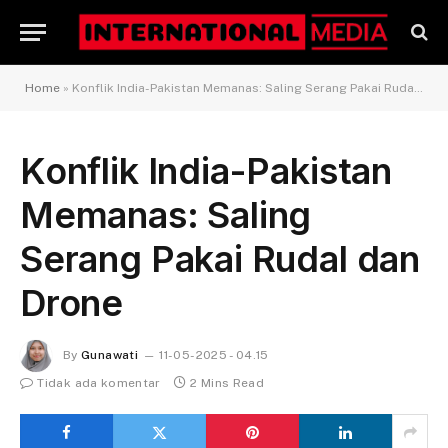
Home
»
Konflik India-Pakistan Memanas: Saling Serang Pakai Rudal dan Drone
Konflik India-Pakistan
Memanas: Saling
Serang Pakai Rudal dan
Drone
By
Gunawati
11-05-2025 - 04.15
Tidak ada komentar
2 Mins Read