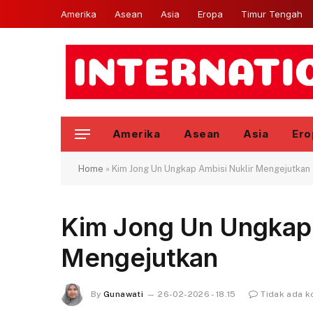
Amerika
Asean
Asia
Eropa
Timur Tengah
Amerika
Asean
Asia
Ero
Home
»
Kim Jong Un Ungkap Ambisi Nuklir Mengejutkan
Kim Jong Un Ungkap 
Mengejutkan
By
Gunawati
26-02-2026 - 18.15
Tidak ada 