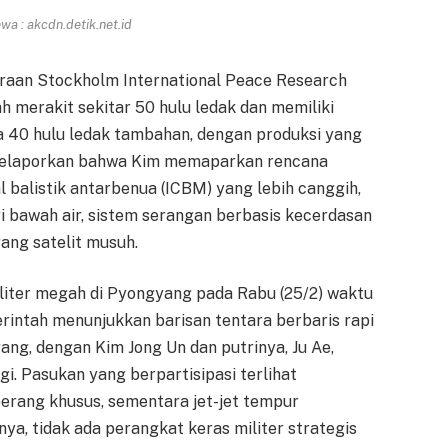
a : akcdn.detik.net.id
kiraan Stockholm International Peace Research
lah merakit sekitar 50 hulu ledak dan memiliki
a 40 hulu ledak tambahan, dengan produksi yang
a melaporkan bahwa Kim memaparkan rencana
balistik antarbenua (ICBM) yang lebih canggih,
i bawah air, sistem serangan berbasis kecerdasan
ang satelit musuh.
liter megah di Pyongyang pada Rabu (25/2) waktu
erintah menunjukkan barisan tentara berbaris rapi
ang, dengan Kim Jong Un dan putrinya, Ju Ae,
gi. Pasukan yang berpartisipasi terlihat
rang khusus, sementara jet-jet tempur
ya, tidak ada perangkat keras militer strategis