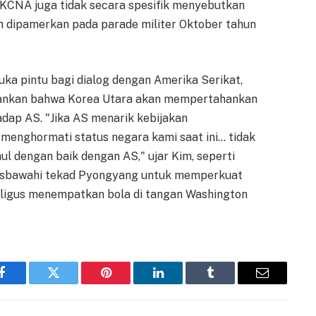
n KCNA juga tidak secara spesifik menyebutkan
ah dipamerkan pada parade militer Oktober tahun
ka pintu bagi dialog dengan Amerika Serikat,
kankan bahwa Korea Utara akan mempertahankan
adap AS. "Jika AS menarik kebijakan
menghormati status negara kami saat ini… tidak
l dengan baik dengan AS," ujar Kim, seperti
risbawahi tekad Pyongyang untuk memperkuat
ekaligus menempatkan bola di tangan Washington
Facebook
Twitter
Pinterest
LinkedIn
Tumblr
Email