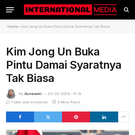
Home
»
Kim Jong Un Buka Pintu Damai Syaratnya Tak Biasa
Kim Jong Un Buka
Pintu Damai Syaratnya
Tak Biasa
By
Gunawati
26-02-2026 - 10.15
Tidak ada komentar
3 Mins Read