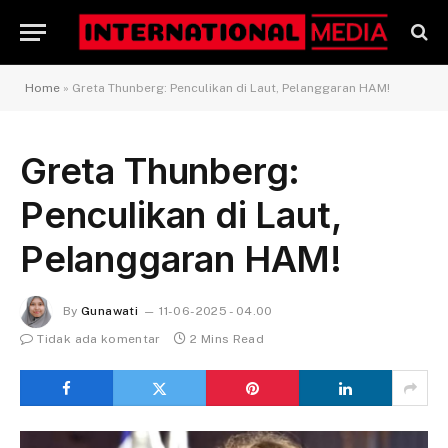
Home
»
Greta Thunberg: Penculikan di Laut, Pelanggaran HAM!
Greta Thunberg:
Penculikan di Laut,
Pelanggaran HAM!
By
Gunawati
11-06-2025 - 04.00
Tidak ada komentar
2 Mins Read