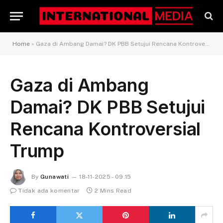
Home
»
Gaza di Ambang Damai? DK PBB Setujui Rencana Kontroversial Trump
Gaza di Ambang
Damai? DK PBB Setujui
Rencana Kontroversial
Trump
By
Gunawati
18-11-2025 - 09.15
Tidak ada komentar
2 Mins Read