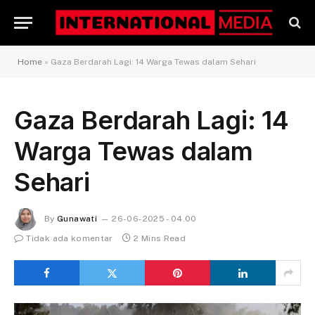
Home
»
Gaza Berdarah Lagi: 14 Warga Tewas dalam Sehari
Gaza Berdarah Lagi: 14
Warga Tewas dalam
Sehari
By
Gunawati
26-06-2025 - 04.00
Tidak ada komentar
2 Mins Read