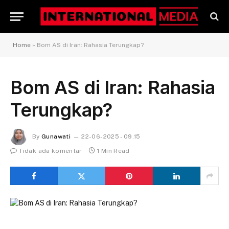
Home
»
Bom AS di Iran: Rahasia Terungkap?
Bom AS di Iran: Rahasia
Terungkap?
By
Gunawati
22-06-2025 - 09.15
Tidak ada komentar
1 Min Read