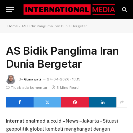
Home
»
AS Bidik Panglima Iran Dunia Bergetar
AS Bidik Panglima Iran
Dunia Bergetar
By
Gunawati
24-04-2026 - 18.15
Tidak ada komentar
3 Mins Read
Internationalmedia.co.id – News
– Jakarta – Situasi
geopolitik global kembali menghangat dengan