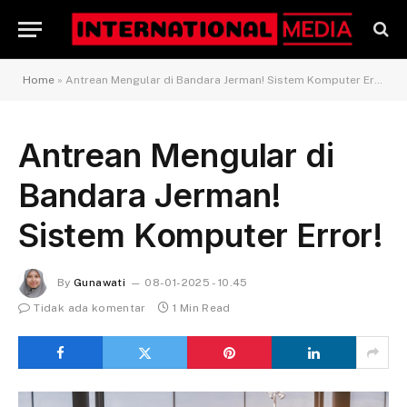
Home
»
Antrean Mengular di Bandara Jerman! Sistem Komputer Error!
Antrean Mengular di
Bandara Jerman!
Sistem Komputer Error!
By
Gunawati
08-01-2025 - 10.45
Tidak ada komentar
1 Min Read