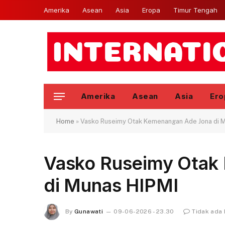
Amerika
Asean
Asia
Eropa
Timur Tengah
Amerika
Asean
Asia
Ero
Home
»
Vasko Ruseimy Otak Kemenangan Ade Jona di 
Vasko Ruseimy Otak
di Munas HIPMI
By
Gunawati
09-06-2026 - 23.30
Tidak ada