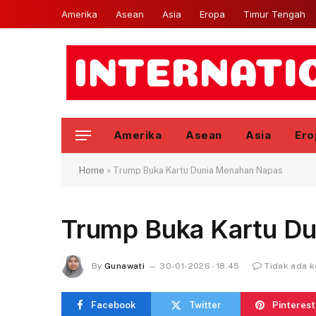
Amerika
Asean
Asia
Eropa
Timur Tengah
Amerika
Asean
Asia
Ero
Home
»
Trump Buka Kartu Dunia Menahan Napas
Trump Buka Kartu D
By
Gunawati
30-01-2026 - 18.45
Tidak ada 
Facebook
Twitter
Pinterest