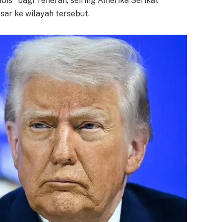
is" bagi Teheran, seiring Amerika Serikat
ar ke wilayah tersebut.