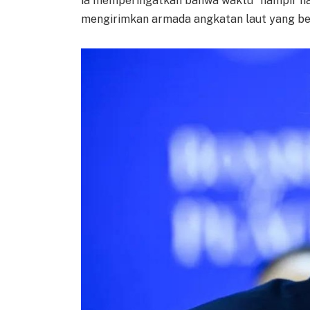
ia memperingatkan bahwa waktu "hampir hab
mengirimkan armada angkatan laut yang bes