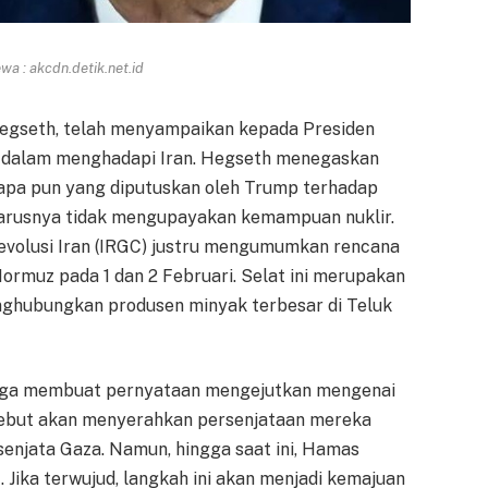
a : akcdn.detik.net.id
 Hegseth, telah menyampaikan kepada Presiden
S dalam menghadapi Iran. Hegseth menegaskan
 apa pun yang diputuskan oleh Trump terhadap
arusnya tidak mengupayakan kemampuan nuklir.
Revolusi Iran (IRGC) justru mengumumkan rencana
Hormuz pada 1 dan 2 Februari. Selat ini merupakan
enghubungkan produsen minyak terbesar di Teluk
p juga membuat pernyataan mengejutkan mengenai
ebut akan menyerahkan persenjataan mereka
enjata Gaza. Namun, hingga saat ini, Hamas
 Jika terwujud, langkah ini akan menjadi kemajuan