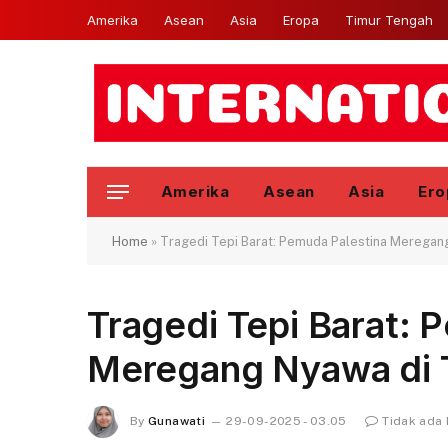
Amerika
Asean
Asia
Eropa
Timur Tengah
Amerika
Asean
Asia
Ero
Home
»
Tragedi Tepi Barat: Pemuda Palestina Meregang
Tragedi Tepi Barat: 
Meregang Nyawa di T
By
Gunawati
29-09-2025 - 03.05
Tidak ada