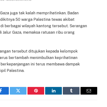
lur Gaza juga tak kalah memprihatinkan. Badan
dikitnya 50 warga Palestina tewas akibat
t di berbagai wilayah kantong tersebut. Serangan
di Jalur Gaza, memaksa ratusan ribu orang
erangan tersebut ditujukan kepada kelompok
 terus bertambah menimbulkan keprihatinan
ng berkepanjangan ini terus membawa dampak
il Palestina.
Facebook
Twitter
Pinterest
LinkedIn
Tumblr
Email