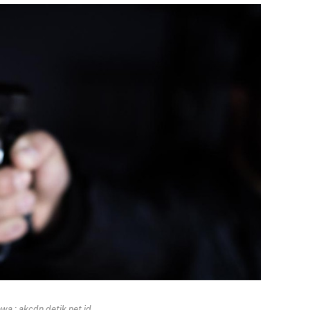
a : akcdn.detik.net.id