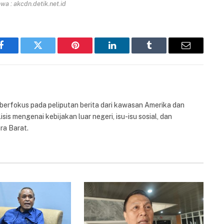
a : akcdn.detik.net.id
Facebook
Twitter
Pinterest
LinkedIn
Tumblr
Email
 berfokus pada peliputan berita dari kawasan Amerika dan
isis mengenai kebijakan luar negeri, isu-isu sosial, dan
ra Barat.