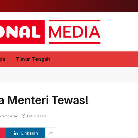
pa
Timur Tengah
a Menteri Tewas!
 komentar
1 Min Read
LinkedIn