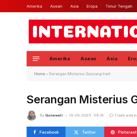
Amerika
Asean
Asia
Eropa
Timur Tengah
Amerika
Asean
Asia
Ero
Home
»
Serangan Misterius Guncang Iran!
Serangan Misterius G
By
Gunawati
19-06-2025 - 09.15
Tidak ada 
Facebook
Twitter
Pinterest