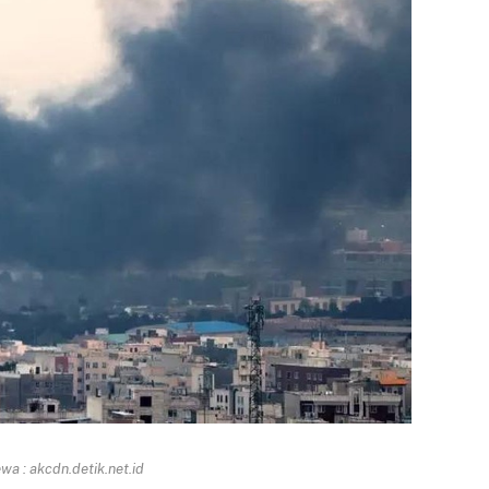
a : akcdn.detik.net.id