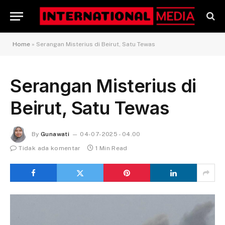
Home
»
Serangan Misterius di Beirut, Satu Tewas
Serangan Misterius di
Beirut, Satu Tewas
By
Gunawati
04-07-2025 - 04.00
Tidak ada komentar
1 Min Read