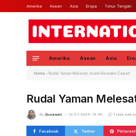
Amerika
Asean
Asia
Eropa
Timur Tengah
Amerika
Asean
Asia
Ero
Home
»
Rudal Yaman Melesat, Israel Bereaksi Cepat!
Rudal Yaman Melesat,
By
Gunawati
10-07-2025 - 15.00
Tidak ada 
Facebook
Twitter
Pinterest