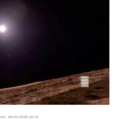
a : akcdn.detik.net.id