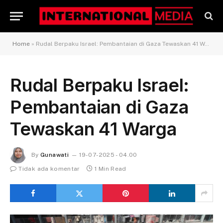
Home
»
Rudal Berpaku Israel: Pembantaian di Gaza Tewaskan 41 Warga
Rudal Berpaku Israel:
Pembantaian di Gaza
Tewaskan 41 Warga
By
Gunawati
19-07-2025 - 04.00
Tidak ada komentar
1 Min Read