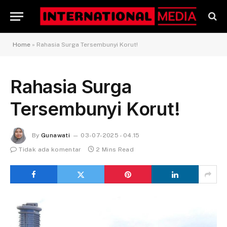
Home
»
Rahasia Surga Tersembunyi Korut!
Rahasia Surga
Tersembunyi Korut!
By
Gunawati
03-07-2025 - 04.15
Tidak ada komentar
2 Mins Read