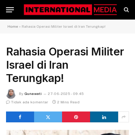
Home
»
Rahasia Operasi Militer Israel di Iran Terungkap!
Rahasia Operasi Militer
Israel di Iran
Terungkap!
By
Gunawati
27-06-2025 - 09.45
Tidak ada komentar
2 Mins Read