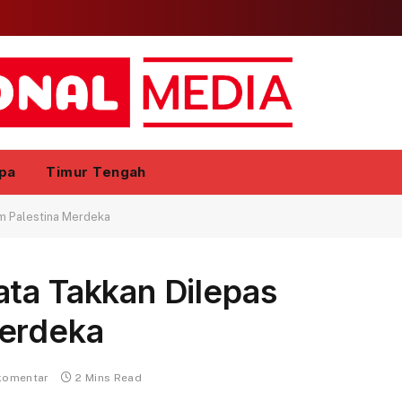
pa
Timur Tengah
m Palestina Merdeka
ata Takkan Dilepas
Merdeka
komentar
2 Mins Read