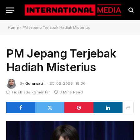
Home
»
PM Jepang Terjebak Hadiah Misterius
PM Jepang Terjebak
Hadiah Misterius
By
Gunawati
25-02-2026 - 16.00
Tidak ada komentar
3 Mins Read