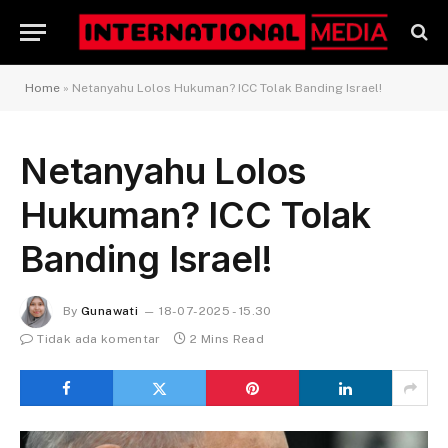
Home
»
Netanyahu Lolos Hukuman? ICC Tolak Banding Israel!
Netanyahu Lolos
Hukuman? ICC Tolak
Banding Israel!
By
Gunawati
18-07-2025 - 15.30
Tidak ada komentar
2 Mins Read