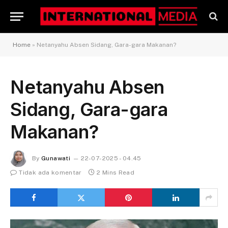
Home
»
Netanyahu Absen Sidang, Gara-gara Makanan?
Netanyahu Absen
Sidang, Gara-gara
Makanan?
By
Gunawati
22-07-2025 - 04.45
Tidak ada komentar
2 Mins Read