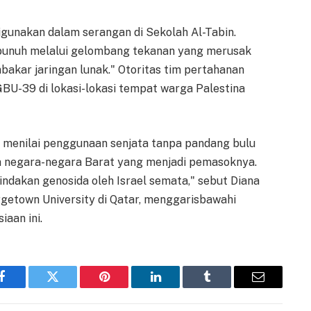
igunakan dalam serangan di Sekolah Al-Tabin.
nuh melalui gelombang tekanan yang merusak
kar jaringan lunak." Otoritas tim pertahanan
BU-39 di lokasi-lokasi tempat warga Palestina
 menilai penggunaan senjata tanpa pandang bulu
juga negara-negara Barat yang menjadi pemasoknya.
tindakan genosida oleh Israel semata," sebut Diana
rgetown University di Qatar, menggarisbawahi
iaan ini.
Facebook
Twitter
Pinterest
LinkedIn
Tumblr
Email