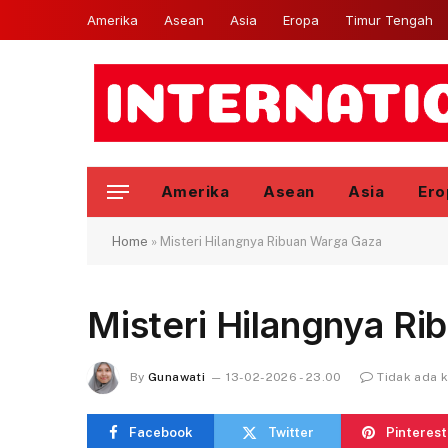
Amerika
Asean
Asia
Eropa
Timur Tengah
Amerika
Asean
Asia
Ero
Home
»
Misteri Hilangnya Ribuan Warga Gaza
Misteri Hilangnya R
By
Gunawati
13-02-2026 - 23.00
Tidak ada 
Facebook
Twitter
Pinterest