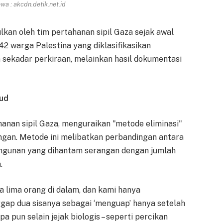
a : akcdn.detik.net.id
lkan oleh tim pertahanan sipil Gaza sejak awal
2 warga Palestina yang diklasifikasikan
n sekadar perkiraan, melainkan hasil dokumentasi
jud
hanan sipil Gaza, menguraikan "metode eliminasi"
angan. Metode ini melibatkan perbandingan antara
angunan yang dihantam serangan dengan jumlah
.
 lima orang di dalam, dan kami hanya
ap dua sisanya sebagai ‘menguap’ hanya setelah
 pun selain jejak biologis – seperti percikan