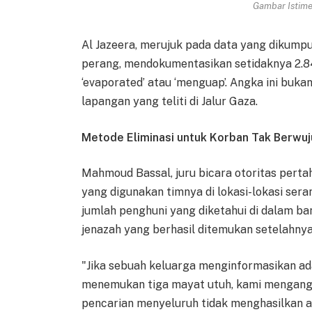
Gambar Istimew
Al Jazeera, merujuk pada data yang dikumpu
perang, mendokumentasikan setidaknya 2.84
‘evaporated’ atau ‘menguap’. Angka ini buka
lapangan yang teliti di Jalur Gaza.
Metode Eliminasi untuk Korban Tak Berwu
Mahmoud Bassal, juru bicara otoritas perta
yang digunakan timnya di lokasi-lokasi ser
jumlah penghuni yang diketahui di dalam b
jenazah yang berhasil ditemukan setelahnya
"Jika sebuah keluarga menginformasikan ada
menemukan tiga mayat utuh, kami mengangg
pencarian menyeluruh tidak menghasilkan apa