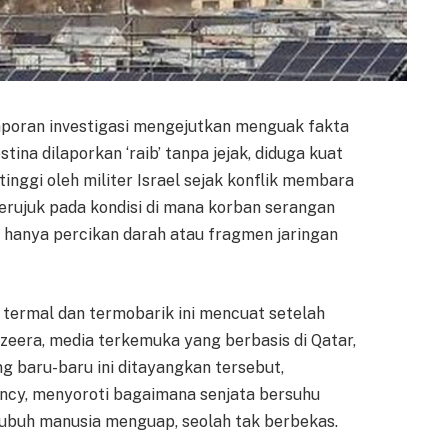
aporan investigasi mengejutkan menguak fakta
tina dilaporkan ‘raib’ tanpa jejak, diduga kuat
inggi oleh militer Israel sejak konflik membara
erujuk pada kondisi di mana korban serangan
 hanya percikan darah atau fragmen jaringan
termal dan termobarik ini mencuat setelah
azeera, media terkemuka yang berbasis di Qatar,
ng baru-baru ini ditayangkan tersebut,
ency, menyoroti bagaimana senjata bersuhu
buh manusia menguap, seolah tak berbekas.