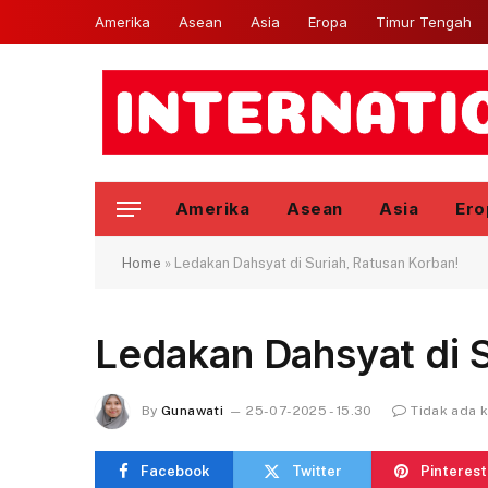
Amerika
Asean
Asia
Eropa
Timur Tengah
Amerika
Asean
Asia
Ero
Home
»
Ledakan Dahsyat di Suriah, Ratusan Korban!
Ledakan Dahsyat di S
By
Gunawati
25-07-2025 - 15.30
Tidak ada 
Facebook
Twitter
Pinterest