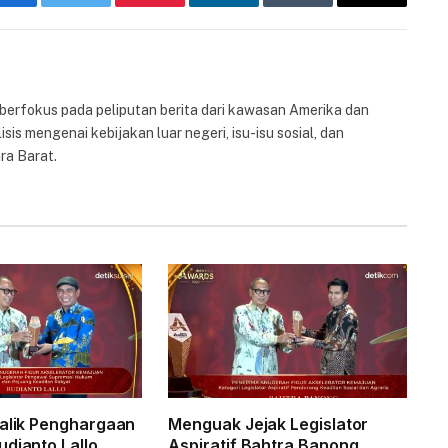
Facebook
Twitter
Pinterest
LinkedIn
Tumblr
Email
 berfokus pada peliputan berita dari kawasan Amerika dan
isis mengenai kebijakan luar negeri, isu-isu sosial, dan
ra Barat.
Balik Penghargaan
Menguak Jejak Legislator
udianto Lallo
Aspiratif Bahtra Banong