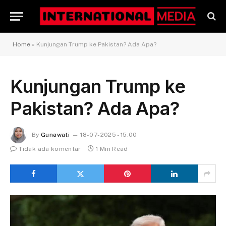
Home
»
Kunjungan Trump ke Pakistan? Ada Apa?
Kunjungan Trump ke
Pakistan? Ada Apa?
By
Gunawati
18-07-2025 - 15.00
Tidak ada komentar
1 Min Read