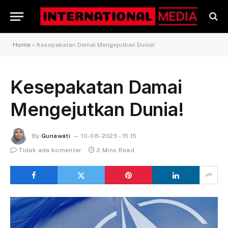
Home
»
Kesepakatan Damai Mengejutkan Dunia!
Kesepakatan Damai
Mengejutkan Dunia!
By
Gunawati
10-08-2025 - 15.15
Tidak ada komentar
2 Mins Read