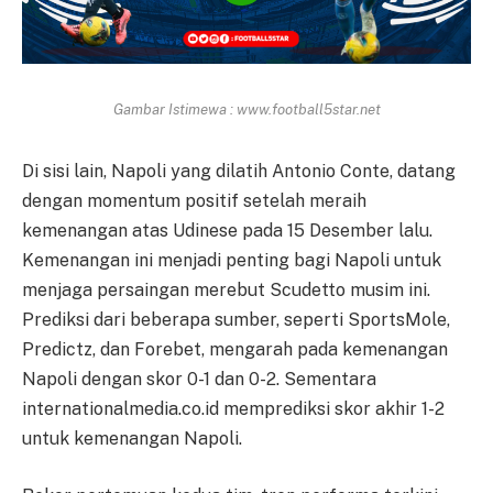
Gambar Istimewa : www.football5star.net
Di sisi lain, Napoli yang dilatih Antonio Conte, datang
dengan momentum positif setelah meraih
kemenangan atas Udinese pada 15 Desember lalu.
Kemenangan ini menjadi penting bagi Napoli untuk
menjaga persaingan merebut Scudetto musim ini.
Prediksi dari beberapa sumber, seperti SportsMole,
Predictz, dan Forebet, mengarah pada kemenangan
Napoli dengan skor 0-1 dan 0-2. Sementara
internationalmedia.co.id memprediksi skor akhir 1-2
untuk kemenangan Napoli.