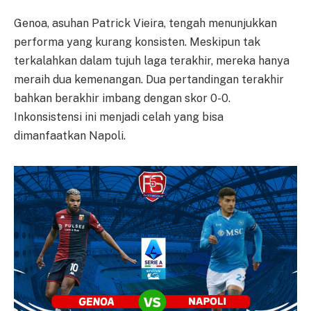
Genoa, asuhan Patrick Vieira, tengah menunjukkan
performa yang kurang konsisten. Meskipun tak
terkalahkan dalam tujuh laga terakhir, mereka hanya
meraih dua kemenangan. Dua pertandingan terakhir
bahkan berakhir imbang dengan skor 0-0.
Inkonsistensi ini menjadi celah yang bisa
dimanfaatkan Napoli.