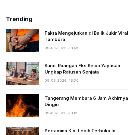
Trending
Fakta Mengejutkan di Balik Jukir Viral
Tambora
09-08-2026 - 18.45
Kunci Ruangan Eks Ketua Yayasan
Ungkap Ratusan Senjata
09-08-2026 - 18.30
Tangerang Membara 6 Jam Akhirnya
Dingin
09-08-2026 - 18.15
Pertamina Kini Lebih Terbuka Ini