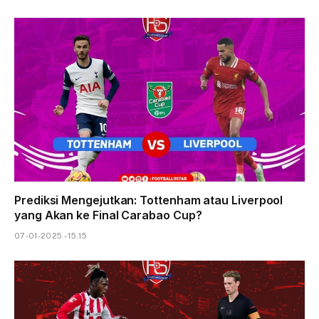
Prediksi Mengejutkan: Tottenham atau Liverpool
yang Akan ke Final Carabao Cup?
07-01-2025 - 15.15