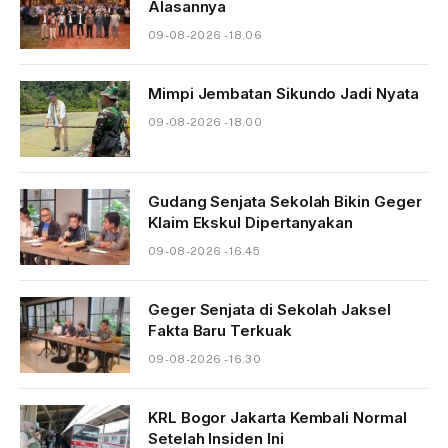
Alasannya
09-08-2026 - 18.06
Mimpi Jembatan Sikundo Jadi Nyata
09-08-2026 - 18.00
Gudang Senjata Sekolah Bikin Geger
Klaim Ekskul Dipertanyakan
09-08-2026 - 16.45
Geger Senjata di Sekolah Jaksel
Fakta Baru Terkuak
09-08-2026 - 16.30
KRL Bogor Jakarta Kembali Normal
Setelah Insiden Ini