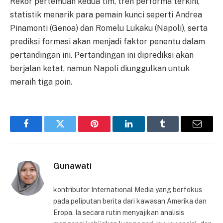
Rekor pertemuan kedua tim, tren performa terkini,
statistik menarik para pemain kunci seperti Andrea
Pinamonti (Genoa) dan Romelu Lukaku (Napoli), serta
prediksi formasi akan menjadi faktor penentu dalam
pertandingan ini. Pertandingan ini diprediksi akan
berjalan ketat, namun Napoli diunggulkan untuk
meraih tiga poin.
Facebook
Twitter
Pinterest
LinkedIn
Tumblr
Email
Gunawati
kontributor International Media yang berfokus
pada peliputan berita dari kawasan Amerika dan
Eropa. Ia secara rutin menyajikan analisis